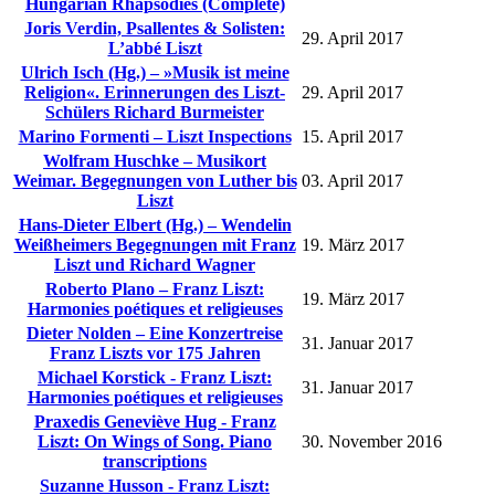
Hungarian Rhapsodies (Complete)
Joris Verdin, Psallentes & Solisten:
29. April 2017
L’abbé Liszt
Ulrich Isch (Hg.) – »Musik ist meine
Religion«. Erinnerungen des Liszt-
29. April 2017
Schülers Richard Burmeister
Marino Formenti – Liszt Inspections
15. April 2017
Wolfram Huschke – Musikort
Weimar. Begegnungen von Luther bis
03. April 2017
Liszt
Hans-Dieter Elbert (Hg.) – Wendelin
Weißheimers Begegnungen mit Franz
19. März 2017
Liszt und Richard Wagner
Roberto Plano – Franz Liszt:
19. März 2017
Harmonies poétiques et religieuses
Dieter Nolden – Eine Konzertreise
31. Januar 2017
Franz Liszts vor 175 Jahren
Michael Korstick - Franz Liszt:
31. Januar 2017
Harmonies poétiques et religieuses
Praxedis Geneviève Hug - Franz
Liszt: On Wings of Song. Piano
30. November 2016
transcriptions
Suzanne Husson - Franz Liszt: