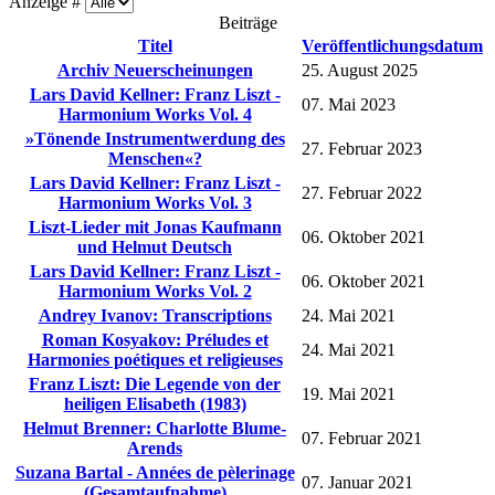
Anzeige #
Beiträge
Titel
Veröffentlichungsdatum
Archiv Neuerscheinungen
25. August 2025
Lars David Kellner: Franz Liszt -
07. Mai 2023
Harmonium Works Vol. 4
»Tönende Instrumentwerdung des
27. Februar 2023
Menschen«?
Lars David Kellner: Franz Liszt -
27. Februar 2022
Harmonium Works Vol. 3
Liszt-Lieder mit Jonas Kaufmann
06. Oktober 2021
und Helmut Deutsch
Lars David Kellner: Franz Liszt -
06. Oktober 2021
Harmonium Works Vol. 2
Andrey Ivanov: Transcriptions
24. Mai 2021
Roman Kosyakov: Préludes et
24. Mai 2021
Harmonies poétiques et religieuses
Franz Liszt: Die Legende von der
19. Mai 2021
heiligen Elisabeth (1983)
Helmut Brenner: Charlotte Blume-
07. Februar 2021
Arends
Suzana Bartal - Années de pèlerinage
07. Januar 2021
(Gesamtaufnahme)