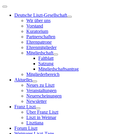
Deutsche Liszt-Gesellschaft
Wir über uns
Vorstand
Kuratorium
Partnerschaften
Ehrenpatrone
Ehrenmitglieder
Mitgliedschaft
Faltblatt
Satzung
Mitgliedschaftsantrag
Mitgliederbereich
Aktuelles
Neues zu Liszt
Veranstaltungen
Neuerscheinungen
Newsletter
Franz Liszt
Über Franz Liszt
Liszt in Weimar
Lisztiana
Forum Liszt
Weimarer Liszt-Tage