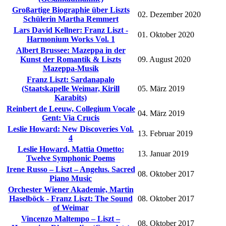
Großartige Biographie über Liszts
02. Dezember 2020
Schülerin Martha Remmert
Lars David Kellner: Franz Liszt -
01. Oktober 2020
Harmonium Works Vol. 1
Albert Brussee: Mazeppa in der
Kunst der Romantik & Liszts
09. August 2020
Mazeppa-Musik
Franz Liszt: Sardanapalo
(Staatskapelle Weimar, Kirill
05. März 2019
Karabits)
Reinbert de Leeuw, Collegium Vocale
04. März 2019
Gent: Via Crucis
Leslie Howard: New Discoveries Vol.
13. Februar 2019
4
Leslie Howard, Mattia Ometto:
13. Januar 2019
Twelve Symphonic Poems
Irene Russo – Liszt – Angelus. Sacred
08. Oktober 2017
Piano Music
Orchester Wiener Akademie, Martin
Haselböck - Franz Liszt: The Sound
08. Oktober 2017
of Weimar
Vincenzo Maltempo – Liszt –
08. Oktober 2017