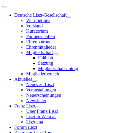
Deutsche Liszt-Gesellschaft
Wir über uns
Vorstand
Kuratorium
Partnerschaften
Ehrenpatrone
Ehrenmitglieder
Mitgliedschaft
Faltblatt
Satzung
Mitgliedschaftsantrag
Mitgliederbereich
Aktuelles
Neues zu Liszt
Veranstaltungen
Neuerscheinungen
Newsletter
Franz Liszt
Über Franz Liszt
Liszt in Weimar
Lisztiana
Forum Liszt
Weimarer Liszt-Tage