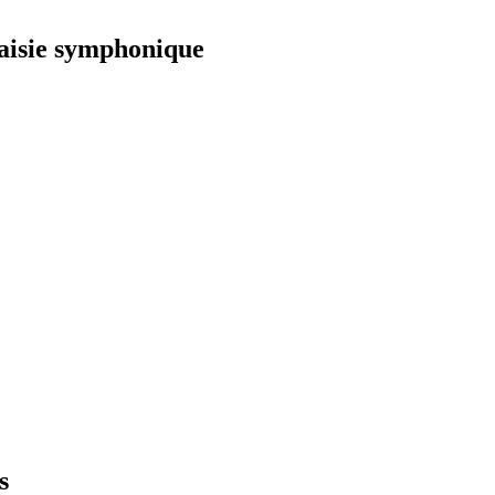
taisie symphonique
s