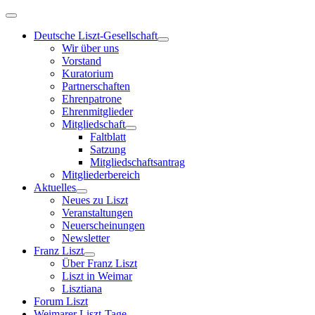
Deutsche Liszt-Gesellschaft
Wir über uns
Vorstand
Kuratorium
Partnerschaften
Ehrenpatrone
Ehrenmitglieder
Mitgliedschaft
Faltblatt
Satzung
Mitgliedschaftsantrag
Mitgliederbereich
Aktuelles
Neues zu Liszt
Veranstaltungen
Neuerscheinungen
Newsletter
Franz Liszt
Über Franz Liszt
Liszt in Weimar
Lisztiana
Forum Liszt
Weimarer Liszt-Tage