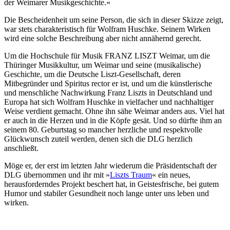
der Weimarer Musikgeschichte.«
Die Bescheidenheit um seine Person, die sich in dieser Skizze zeigt,
war stets charakteristisch für Wolfram Huschke. Seinem Wirken
wird eine solche Beschreibung aber nicht annähernd gerecht.
Um die Hochschule für Musik FRANZ LISZT Weimar, um die
Thüringer Musikkultur, um Weimar und seine (musikalische)
Geschichte, um die Deutsche Liszt-Gesellschaft, deren
Mitbegründer und Spiritus rector er ist, und um die künstlerische
und menschliche Nachwirkung Franz Liszts in Deutschland und
Europa hat sich Wolfram Huschke in vielfacher und nachhaltiger
Weise verdient gemacht. Ohne ihn sähe Weimar anders aus. Viel hat
er auch in die Herzen und in die Köpfe gesät. Und so dürfte ihm an
seinem 80. Geburtstag so mancher herzliche und respektvolle
Glückwunsch zuteil werden, denen sich die DLG herzlich
anschließt.
Möge er, der erst im letzten Jahr wiederum die Präsidentschaft der
DLG übernommen und ihr mit »
Liszts Traum
« ein neues,
herausforderndes Projekt beschert hat, in Geistesfrische, bei gutem
Humor und stabiler Gesundheit noch lange unter uns leben und
wirken.