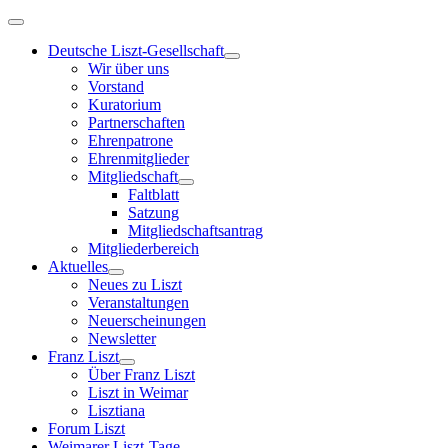
Deutsche Liszt-Gesellschaft
Wir über uns
Vorstand
Kuratorium
Partnerschaften
Ehrenpatrone
Ehrenmitglieder
Mitgliedschaft
Faltblatt
Satzung
Mitgliedschaftsantrag
Mitgliederbereich
Aktuelles
Neues zu Liszt
Veranstaltungen
Neuerscheinungen
Newsletter
Franz Liszt
Über Franz Liszt
Liszt in Weimar
Lisztiana
Forum Liszt
Weimarer Liszt-Tage