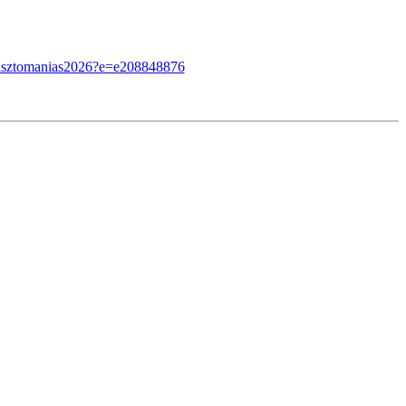
/lisztomanias2026?e=e208848876