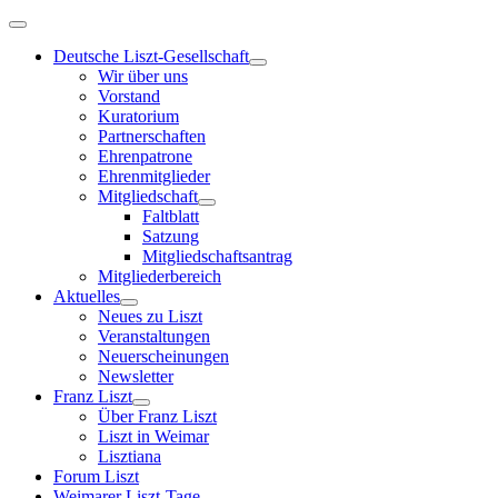
Deutsche Liszt-Gesellschaft
Wir über uns
Vorstand
Kuratorium
Partnerschaften
Ehrenpatrone
Ehrenmitglieder
Mitgliedschaft
Faltblatt
Satzung
Mitgliedschaftsantrag
Mitgliederbereich
Aktuelles
Neues zu Liszt
Veranstaltungen
Neuerscheinungen
Newsletter
Franz Liszt
Über Franz Liszt
Liszt in Weimar
Lisztiana
Forum Liszt
Weimarer Liszt-Tage