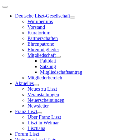
Deutsche Liszt-Gesellschaft
Wir über uns
Vorstand
Kuratorium
Partnerschaften
Ehrenpatrone
Ehrenmitglieder
Mitgliedschaft
Faltblatt
Satzung
Mitgliedschaftsantrag
Mitgliederbereich
Aktuelles
Neues zu Liszt
Veranstaltungen
Neuerscheinungen
Newsletter
Franz Liszt
Über Franz Liszt
Liszt in Weimar
Lisztiana
Forum Liszt
Weimarer Liszt-Tage