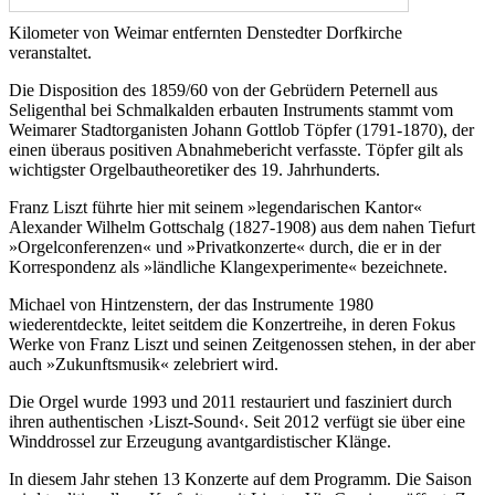
Kilometer von Weimar entfernten Denstedter Dorfkirche
veranstaltet.
Die Disposition des 1859/60 von der Gebrüdern Peternell aus
Seligenthal bei Schmalkalden erbauten Instruments stammt vom
Weimarer Stadtorganisten Johann Gottlob Töpfer (1791-1870), der
einen überaus positiven Abnahmebericht verfasste. Töpfer gilt als
wichtigster Orgelbautheoretiker des 19. Jahrhunderts.
Franz Liszt führte hier mit seinem »legendarischen Kantor«
Alexander Wilhelm Gottschalg (1827-1908) aus dem nahen Tiefurt
»Orgelconferenzen« und »Privatkonzerte« durch, die er in der
Korrespondenz als »ländliche Klangexperimente« bezeichnete.
Michael von Hintzenstern, der das Instrumente 1980
wiederentdeckte, leitet seitdem die Konzertreihe, in deren Fokus
Werke von Franz Liszt und seinen Zeitgenossen stehen, in der aber
auch »Zukunftsmusik« zelebriert wird.
Die Orgel wurde 1993 und 2011 restauriert und fasziniert durch
ihren authentischen ›Liszt-Sound‹. Seit 2012 verfügt sie über eine
Winddrossel zur Erzeugung avantgardistischer Klänge.
In diesem Jahr stehen 13 Konzerte auf dem Programm. Die Saison