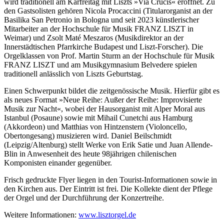
wird traditionell am Karfreitag mit Liszts »Via Crucis« eröffnet. Zu
den Gastsolisten gehören Nicola Procaccini (Titularorganist an der
Basilika San Petronio in Bologna und seit 2023 künstlerischer
Mitarbeiter an der Hochschule für Musik FRANZ LISZT in
Weimar) und Zsolt Maté Meszaros (Musikdirektor an der
Innerstädtischen Pfarrkirche Budapest und Liszt-Forscher). Die
Orgelklassen von Prof. Martin Sturm an der Hochschule für Musik
FRANZ LISZT und am Musikgymnasium Belvedere spielen
traditionell anlässlich von Liszts Geburtstag.
Einen Schwerpunkt bildet die zeitgenössische Musik. Hierfür gibt es
als neues Format »Neue Reihe: Außer der Reihe: Improvisierte
Musik zur Nacht«, wobei der Hausorganist mit Alper Moral aus
Istanbul (Posaune) sowie mit Mihail Cunetchi aus Hamburg
(Akkordeon) und Matthias von Hintzenstern (Violoncello,
Obertongesang) musizieren wird. Daniel Beilschmidt
(Leipzig/Altenburg) stellt Werke von Erik Satie und Juan Allende-
Blin in Anwesenheit des heute 98jährigen chilenischen
Komponisten einander gegenüber.
Frisch gedruckte Flyer liegen in den Tourist-Informationen sowie in
den Kirchen aus. Der Eintritt ist frei. Die Kollekte dient der Pflege
der Orgel und der Durchführung der Konzertreihe.
Weitere Informationen:
www.lisztorgel.de