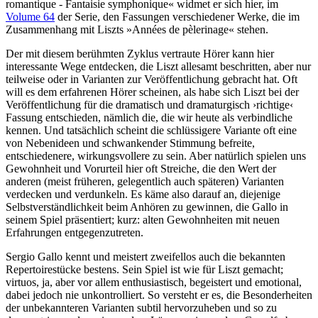
romantique - Fantaisie symphonique« widmet er sich hier, im
Volume 64
der Serie, den Fassungen verschiedener Werke, die im
Zusammenhang mit Liszts »Années de pèlerinage« stehen.
Der mit diesem berühmten Zyklus vertraute Hörer kann hier
interessante Wege entdecken, die Liszt allesamt beschritten, aber nur
teilweise oder in Varianten zur Veröffentlichung gebracht hat. Oft
will es dem erfahrenen Hörer scheinen, als habe sich Liszt bei der
Veröffentlichung für die dramatisch und dramaturgisch ›richtige‹
Fassung entschieden, nämlich die, die wir heute als verbindliche
kennen. Und tatsächlich scheint die schlüssigere Variante oft eine
von Nebenideen und schwankender Stimmung befreite,
entschiedenere, wirkungsvollere zu sein. Aber natürlich spielen uns
Gewohnheit und Vorurteil hier oft Streiche, die den Wert der
anderen (meist früheren, gelegentlich auch späteren) Varianten
verdecken und verdunkeln. Es käme also darauf an, diejenige
Selbstverständlichkeit beim Anhören zu gewinnen, die Gallo in
seinem Spiel präsentiert; kurz: alten Gewohnheiten mit neuen
Erfahrungen entgegenzutreten.
Sergio Gallo kennt und meistert zweifellos auch die bekannten
Repertoirestücke bestens. Sein Spiel ist wie für Liszt gemacht;
virtuos, ja, aber vor allem enthusiastisch, begeistert und emotional,
dabei jedoch nie unkontrolliert. So versteht er es, die Besonderheiten
der unbekannteren Varianten subtil hervorzuheben und so zu