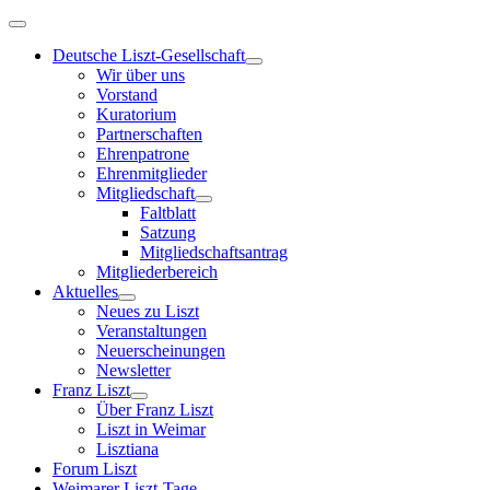
Deutsche Liszt-Gesellschaft
Wir über uns
Vorstand
Kuratorium
Partnerschaften
Ehrenpatrone
Ehrenmitglieder
Mitgliedschaft
Faltblatt
Satzung
Mitgliedschaftsantrag
Mitgliederbereich
Aktuelles
Neues zu Liszt
Veranstaltungen
Neuerscheinungen
Newsletter
Franz Liszt
Über Franz Liszt
Liszt in Weimar
Lisztiana
Forum Liszt
Weimarer Liszt-Tage