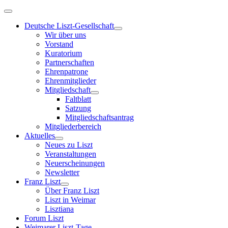
Deutsche Liszt-Gesellschaft
Wir über uns
Vorstand
Kuratorium
Partnerschaften
Ehrenpatrone
Ehrenmitglieder
Mitgliedschaft
Faltblatt
Satzung
Mitgliedschaftsantrag
Mitgliederbereich
Aktuelles
Neues zu Liszt
Veranstaltungen
Neuerscheinungen
Newsletter
Franz Liszt
Über Franz Liszt
Liszt in Weimar
Lisztiana
Forum Liszt
Weimarer Liszt-Tage