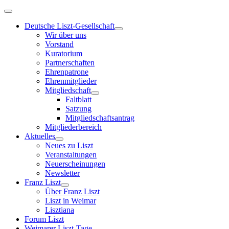
Deutsche Liszt-Gesellschaft
Wir über uns
Vorstand
Kuratorium
Partnerschaften
Ehrenpatrone
Ehrenmitglieder
Mitgliedschaft
Faltblatt
Satzung
Mitgliedschaftsantrag
Mitgliederbereich
Aktuelles
Neues zu Liszt
Veranstaltungen
Neuerscheinungen
Newsletter
Franz Liszt
Über Franz Liszt
Liszt in Weimar
Lisztiana
Forum Liszt
Weimarer Liszt-Tage