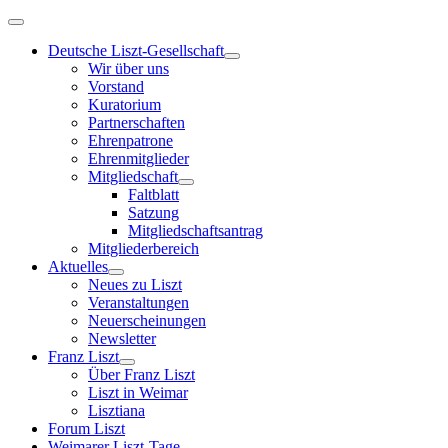
Deutsche Liszt-Gesellschaft
Wir über uns
Vorstand
Kuratorium
Partnerschaften
Ehrenpatrone
Ehrenmitglieder
Mitgliedschaft
Faltblatt
Satzung
Mitgliedschaftsantrag
Mitgliederbereich
Aktuelles
Neues zu Liszt
Veranstaltungen
Neuerscheinungen
Newsletter
Franz Liszt
Über Franz Liszt
Liszt in Weimar
Lisztiana
Forum Liszt
Weimarer Liszt-Tage