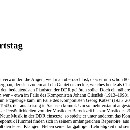
rtstag
 verwundert die Augen, weil man überrascht ist, dass er nun schon 80 
gbau, der sich zudem auf ein Gebiet erstreckte, welches heute als Cino
u den bedeutendsten Pianisten der DDR gehören sollte. Doch ein nähere
h war – etwa im Falle des Komponisten Johann Cilenšek (1913–1998), 
im Erzgebirge kam, im Falle des Komponisten Georg Katzer (1935–201
1943), der aus Leisnig in Sachsen kommt. Um so mehr erstaunt angesi
eser Persönlichkeiten von der Musik der Barockzeit bis zur Musik des 2
die Neue Musik in der DDR einsetzte; so spielte er unter anderem das Ko
 Nepomuk Hummel finden sich in seinem umfangreichen Repertoire, au
lt den leisen Klängen. Neben seiner langjährigen Lehrtätigkeit und