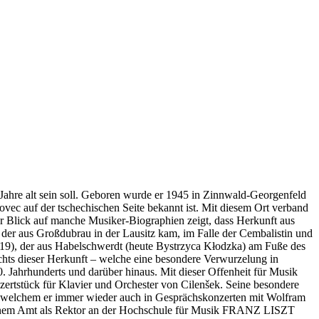
Jahre alt sein soll. Geboren wurde er 1945 in Zinnwald-Georgenfeld
vec auf der tschechischen Seite bekannt ist. Mit diesem Ort verband
r Blick auf manche Musiker-Biographien zeigt, dass Herkunft aus
der aus Großdubrau in der Lausitz kam, im Falle der Cembalistin und
9), der aus Habelschwerdt (heute Bystrzyca Kłodzka) am Fuße des
chts dieser Herkunft – welche eine besondere Verwurzelung in
0. Jahrhunderts und darüber hinaus. Mit dieser Offenheit für Musik
nzertstück für Klavier und Orchester von Cilenšek. Seine besondere
s welchem er immer wieder auch in Gesprächskonzerten mit Wolfram
 seinem Amt als Rektor an der Hochschule für Musik FRANZ LISZT