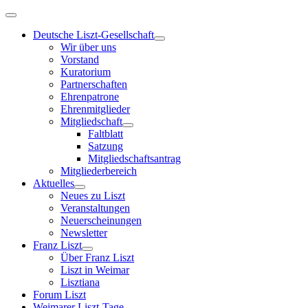
Deutsche Liszt-Gesellschaft
Wir über uns
Vorstand
Kuratorium
Partnerschaften
Ehrenpatrone
Ehrenmitglieder
Mitgliedschaft
Faltblatt
Satzung
Mitgliedschaftsantrag
Mitgliederbereich
Aktuelles
Neues zu Liszt
Veranstaltungen
Neuerscheinungen
Newsletter
Franz Liszt
Über Franz Liszt
Liszt in Weimar
Lisztiana
Forum Liszt
Weimarer Liszt-Tage