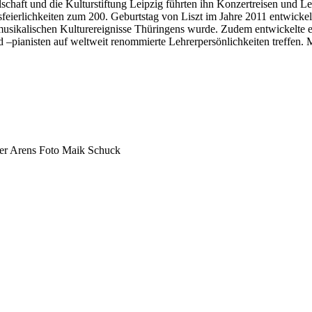
haft und die Kulturstiftung Leipzig führten ihn Konzertreisen und Leh
msfeierlichkeiten zum 200. Geburtstag von Liszt im Jahre 2011 entwick
en musikalischen Kulturereignisse Thüringens wurde. Zudem entwickelte 
d –pianisten auf weltweit renommierte Lehrerpersönlichkeiten treffen.