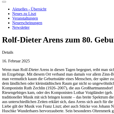
Aktuelles - Übersicht
Neues zu Liszt
Veranstaltungen
Neuerscheinungen
Newsletter
Rolf-Dieter Arens zum 80. Gebu
Details
16. Februar 2025
Wenn man Rolf-Dieter Arens in diesen Tagen begegnet, reibt man sich
im Erzgebirge. Mit diesem Ort verband man damals vor allem Zinn-Ber
man vermutlich kaum die Geburtsstätte eines Menschen, der später z
dem ländlichen oder kleinstädtischen Raum gar nicht so ungewöhnlic
Komponistin Ruth Zechlin (1926–2007), die aus Großhartmannsdorf 
Riesengebirges kam, oder des Komponisten Lothar Voigtländer (geb. 
traditioneller Musik mit sich bringen konnte – das breite Spektrum di
aus unterschiedlichen Zeiten erklärt sich, dass Arens sich auch für 
Liebe gilt der Musik von Franz Liszt; aber auch Stücke von Johann
Huschke Wunderbares hervorzauberte. Sein besonderes Ohrenmerk gi