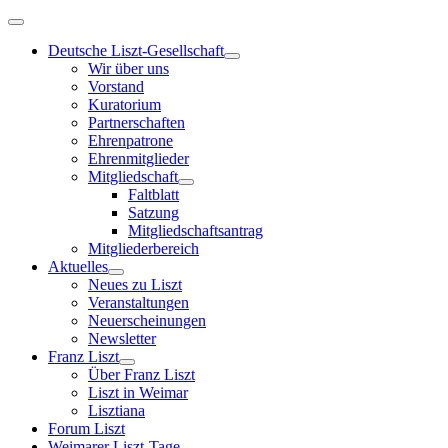
Deutsche Liszt-Gesellschaft
Wir über uns
Vorstand
Kuratorium
Partnerschaften
Ehrenpatrone
Ehrenmitglieder
Mitgliedschaft
Faltblatt
Satzung
Mitgliedschaftsantrag
Mitgliederbereich
Aktuelles
Neues zu Liszt
Veranstaltungen
Neuerscheinungen
Newsletter
Franz Liszt
Über Franz Liszt
Liszt in Weimar
Lisztiana
Forum Liszt
Weimarer Liszt-Tage