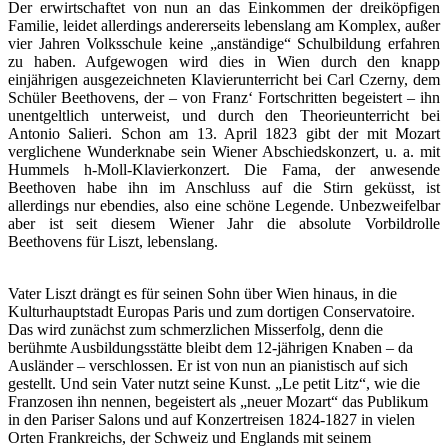
Der erwirtschaftet von nun an das Einkommen der dreiköpfigen
Familie, leidet allerdings andererseits lebenslang am Komplex, außer
vier Jahren Volksschule keine „anständige“ Schulbildung erfahren
zu haben. Aufgewogen wird dies in Wien durch den knapp
einjährigen ausgezeichneten Klavierunterricht bei Carl Czerny, dem
Schüler Beethovens, der – von Franz‘ Fortschritten begeistert – ihn
unentgeltlich unterweist, und durch den Theorieunterricht bei
Antonio Salieri. Schon am 13. April 1823 gibt der mit Mozart
verglichene Wunderknabe sein Wiener Abschiedskonzert, u. a. mit
Hummels h-Moll-Klavierkonzert. Die Fama, der anwesende
Beethoven habe ihn im Anschluss auf die Stirn geküsst, ist
allerdings nur ebendies, also eine schöne Legende. Unbezweifelbar
aber ist seit diesem Wiener Jahr die absolute Vorbildrolle
Beethovens für Liszt, lebenslang.
Vater Liszt drängt es für seinen Sohn über Wien hinaus, in die
Kulturhauptstadt Europas Paris und zum dortigen Conservatoire.
Das wird zunächst zum schmerzlichen Misserfolg, denn die
berühmte Ausbildungsstätte bleibt dem 12-jährigen Knaben – da
Ausländer – verschlossen. Er ist von nun an pianistisch auf sich
gestellt. Und sein Vater nutzt seine Kunst. „Le petit Litz“, wie die
Franzosen ihn nennen, begeistert als „neuer Mozart“ das Publikum
in den Pariser Salons und auf Konzertreisen 1824-1827 in vielen
Orten Frankreichs, der Schweiz und Englands mit seinem