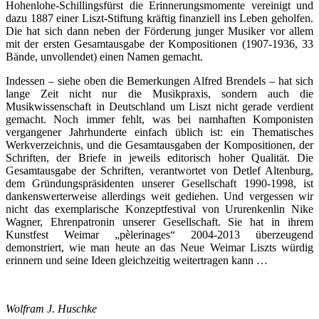
Hohenlohe-Schillingsfürst die Erinnerungsmomente vereinigt und
dazu 1887 einer Liszt-Stiftung kräftig finanziell ins Leben geholfen.
Die hat sich dann neben der Förderung junger Musiker vor allem
mit der ersten Gesamtausgabe der Kompositionen (1907-1936, 33
Bände, unvollendet) einen Namen gemacht.
Indessen – siehe oben die Bemerkungen Alfred Brendels – hat sich
lange Zeit nicht nur die Musikpraxis, sondern auch die
Musikwissenschaft in Deutschland um Liszt nicht gerade verdient
gemacht. Noch immer fehlt, was bei namhaften Komponisten
vergangener Jahrhunderte einfach üblich ist: ein Thematisches
Werkverzeichnis, und die Gesamtausgaben der Kompositionen, der
Schriften, der Briefe in jeweils editorisch hoher Qualität. Die
Gesamtausgabe der Schriften, verantwortet von Detlef Altenburg,
dem Gründungspräsidenten unserer Gesellschaft 1990-1998, ist
dankenswerterweise allerdings weit gediehen. Und vergessen wir
nicht das exemplarische Konzeptfestival von Ururenkenlin Nike
Wagner, Ehrenpatronin unserer Gesellschaft. Sie hat in ihrem
Kunstfest Weimar „pèlerinages“ 2004-2013 überzeugend
demonstriert, wie man heute an das Neue Weimar Liszts würdig
erinnern und seine Ideen gleichzeitig weitertragen kann …
Wolfram J. Huschke