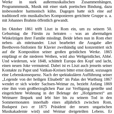
Werke in stark außermusikalischen Zusammenhängen,
Programmmusik, Musik mit einer stark poetischen Bindung, dazu
insbesondere harmonisch kühn. Dagegen hatte sich eine auf
traditionell rein musikalisches Komponieren gerichtete Gruppe u. a.
mit Johannes Brahms öffentlich gewandt.
Im Oktober 1861 trifft Liszt in Rom ein, um zu seinem 50.
Geburtstag die Fürstin zu heiraten – was an abermaligen
Winkelzügen ihrer Familie misslingt. Beide leben nun in Rom eher
neben- als miteinander. Liszt bearbeitet die Ausgabe aller
Beethoven-Sinfonien für Klavier zweihändig und konzentriert sich
auf die Komposition seiner großen geistlichen Werke. 1865
empfängt er die niederen Weihen, wird also Weltgeistlicher, Abbé.
Und wiederum, wie 1848, schüttelt Europa den Kopf und lacht,
einen neuen Joke vermutend. Dabei ist es Liszt auch jenseits seiner
Kontakte zu Papst und Vatikan-Kreisen bitter ernst damit, sozusagen
eine Lebenskonsequenz. Nach der spektakulären Aufführung seiner
„Legende von der heiligen Elisabeth“ im Palas der Wartburg 1867
wendet er sich wieder Sachsen-Weimar zu, bezieht Anfang 1869
eine ihm vom großherzoglichen Paar zur Verfügung gestellte und
eingerichtete Wohnung in der Beletage der „Hofgärtnerei“ am
Weimarer Ilmpark und lebt hier bis zu seinem Tod in den
Sommermonaten innerhalb eines alljährlich zwischen Rom,
Budapest (wo er 1875 Präsident der neuen ungarischen
Musikakademie wird) und Weimar dreigeteilten Lebens. Er