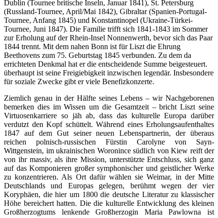
Dublin (Tournee britische Inseln, Januar 1841), St. Petersburg
(Russland-Tournee, April/Mai 1842), Gibraltar (Spanien-Portugal-
Tournee, Anfang 1845) und Konstantinopel (Ukraine-Türkei-
Tournee, Juni 1847). Die Familie trifft sich 1841-1843 im Sommer
zur Erholung auf der Rhein-Insel Nonnenwerth, bevor sich das Paar
1844 trennt. Mit dem nahen Bonn ist für Liszt die Ehrung
Beethovens zum 75. Geburtstag 1845 verbunden. Zu dem da
errichteten Denkmal hat er die entscheidende Summe beigesteuert.
überhaupt ist seine Freigiebigkeit inzwischen legendär. Insbesondere
für soziale Zwecke gibt er viele Benefizkonzerte.
Ziemlich genau in der Hälfte seines Lebens – wir Nachgeborenen
bemerken dies im Wissen um die Gesamtzeit – bricht Liszt seine
Virtuosenkarriere so jäh ab, dass das kulturelle Europa darüber
verdutzt den Kopf schüttelt. Während eines Erholungsaufenthaltes
1847 auf dem Gut seiner neuen Lebenspartnerin, der überaus
reichen polnisch-russischen Fürstin Carolyne von Sayn-
Wittgenstein, im ukrainischen Woronince südlich von Kiew reift der
von ihr massiv, als ihre Mission, unterstützte Entschluss, sich ganz
auf das Komponieren großer symphonischer und geistlicher Werke
zu konzentrieren. Als Ort dafür wählen sie Weimar, in der Mitte
Deutschlands und Europas gelegen, berühmt wegen der vier
Koryphäen, die hier um 1800 die deutsche Literatur zu klassischer
Höhe bereichert hatten. Die die kulturelle Entwicklung des kleinen
Großherzogtums lenkende Großherzogin Maria Pawlowna ist