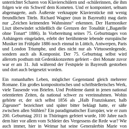
unterrichtet Scharen von Klavierschülern und -schülerinnen, die ihm
folgen wie ein Schweif dem Kometen.
Und er komponiert, seltsam
abgemagerte, aufs Äußerste verknappte Klavierstücke mit wenig
freundlichen Titeln. Richard Wagner (nun in Bayreuth) mag darin
nur „Zeichen keimenden Wahnsinns“ erkennen. Der Harmoniker
Liszt überwindet schließlich die Grenzen der Tonalität („Bagatelle
ohne Tonart“ 1886). In Vorbereitung seines 75. Geburtstages von
Anhängern eingeladen, erlebt der berühmteste lebende europäische
Musiker im Frühjahr 1886 noch einmal in Lüttich, Antwerpen, Paris
und London Triumphe, und dies nicht nur als Virtuosenlegende,
sondern auch als Komponist. Der 75. Geburtstag selbst wird
allerorts posthum mit Gedenkkonzerten gefeiert – drei Monate zuvor
war er am 31. Juli während der Festspiele in Bayreuth gestorben
und dort auch beigesetzt worden.
Ein romanhaftes Leben, möglicher Gegenstand gleich mehrerer
Romane. Ein großes kompositorisches und schriftstellerisches Werk,
viele Tausende von Briefen. Und Probleme damit in jenen national
orientierten Zeiten, da national schwer zu vereinnahmen. Wohin
gehörte er, der sich selbst 1856 als „Halb Franziskaner, halb
Zigeuner“ bezeichnet und später bitter beklagt hatte, er säße
zwischen allen Stühlen? Ein paradigmatischer Europäer, wie er zum
200. Geburtstag 2011 in Thüringen gefeiert wurde, 100 Jahre nach
dem hier vor allem vom Schleier des Vergessens die Rede war? Wie
auch immer, hier in Weimar hat seine Generalerbin Marie von