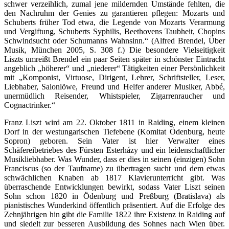
schwer verzeihlich, zumal jene mildernden Umstände fehlten, die
den Nachruhm der Genies zu garantieren pflegen: Mozarts und
Schuberts früher Tod etwa, die Legende von Mozarts Verarmung
und Vergiftung, Schuberts Syphilis, Beethovens Taubheit, Chopins
Schwindsucht oder Schumanns Wahnsinn.“ (Alfred Brendel, Über
Musik, München 2005, S. 308 f.) Die besondere Vielseitigkeit
Liszts umreißt Brendel ein paar Seiten später in schönster Eintracht
angeblich „höherer“ und „niederer“ Tätigkeiten einer Persönlichkeit
mit „Komponist, Virtuose, Dirigent, Lehrer, Schriftsteller, Leser,
Liebhaber, Salonlöwe, Freund und Helfer anderer Musiker, Abbé,
unermüdlich Reisender, Whistspieler, Zigarrenraucher und
Cognactrinker.“
Franz Liszt wird am 22. Oktober 1811 in Raiding, einem kleinen
Dorf in der westungarischen Tiefebene (Komitat Ödenburg, heute
Sopron) geboren. Sein Vater ist hier Verwalter eines
Schäfereibetriebes des Fürsten Esterházy und ein leidenschaftlicher
Musikliebhaber. Was Wunder, dass er dies in seinen (einzigen) Sohn
Franciscus (so der Taufname) zu übertragen sucht und dem etwas
schwächlichen Knaben ab 1817 Klavierunterricht gibt. Was
überraschende Entwicklungen bewirkt, sodass Vater Liszt seinen
Sohn schon 1820 in Ödenburg und Preßburg (Bratislava) als
pianistisches Wunderkind öffentlich präsentiert. Auf die Erfolge des
Zehnjährigen hin gibt die Familie 1822 ihre Existenz in Raiding auf
und siedelt zur besseren Ausbildung des Sohnes nach Wien über.