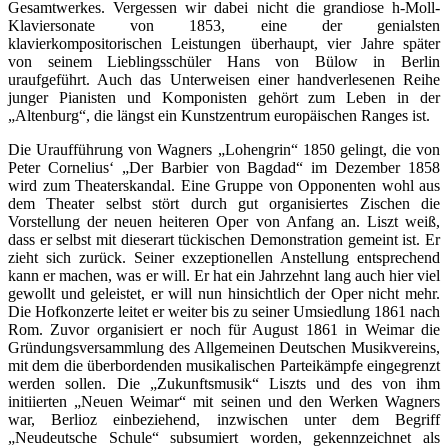
Gesamtwerkes. Vergessen wir dabei nicht die grandiose h-Moll-
Klaviersonate von 1853, eine der genialsten
klavierkompositorischen Leistungen überhaupt, vier Jahre später
von seinem Lieblingsschüler Hans von Bülow in Berlin
uraufgeführt. Auch das Unterweisen einer handverlesenen Reihe
junger Pianisten und Komponisten gehört zum Leben in der
„Altenburg“, die längst ein Kunstzentrum europäischen Ranges ist.
Die Uraufführung von Wagners „Lohengrin“ 1850 gelingt, die von
Peter Cornelius‘ „Der Barbier von Bagdad“ im Dezember 1858
wird zum Theaterskandal. Eine Gruppe von Opponenten wohl aus
dem Theater selbst stört durch gut organisiertes Zischen die
Vorstellung der neuen heiteren Oper von Anfang an. Liszt weiß,
dass er selbst mit dieserart tückischen Demonstration gemeint ist. Er
zieht sich zurück. Seiner exzeptionellen Anstellung entsprechend
kann er machen, was er will. Er hat ein Jahrzehnt lang auch hier viel
gewollt und geleistet, er will nun hinsichtlich der Oper nicht mehr.
Die Hofkonzerte leitet er weiter bis zu seiner Umsiedlung 1861 nach
Rom. Zuvor organisiert er noch für August 1861 in Weimar die
Gründungsversammlung des Allgemeinen Deutschen Musikvereins,
mit dem die überbordenden musikalischen Parteikämpfe eingegrenzt
werden sollen. Die „Zukunftsmusik“ Liszts und des von ihm
initiierten „Neuen Weimar“ mit seinen und den Werken Wagners
war, Berlioz einbeziehend, inzwischen unter dem Begriff
„Neudeutsche Schule“ subsumiert worden, gekennzeichnet als