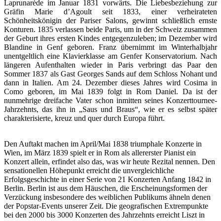
Laprunarède im Januar 1831 vorwärts. Die Liebesbeziehung zur
Gräfin Marie d’Agoult seit 1833, einer verheirateten
Schönheitskönigin der Pariser Salons, gewinnt schließlich ernste
Konturen. 1835 verlassen beide Paris, um in der Schweiz zusammen
der Geburt ihres ersten Kindes entgegenzuleben; im Dezember wird
Blandine in Genf geboren. Franz übernimmt im Winterhalbjahr
unentgeltlich eine Klavierklasse am Genfer Konservatorium. Nach
längeren Aufenthalten wieder in Paris verbringt das Paar den
Sommer 1837 als Gast Georges Sands auf dem Schloss Nohant und
dann in Italien. Am 24. Dezember dieses Jahres wird Cosima in
Como geboren, im Mai 1839 folgt in Rom Daniel. Da ist der
nunmehrige dreifache Vater schon inmitten seines Konzerttournee-
Jahrzehnts, das ihn in „Saus und Braus“, wie er es selbst später
charakterisierte, kreuz und quer durch Europa führt.
Den Auftakt machen im April/Mai 1838 triumphale Konzerte in
Wien, im März 1839 spielt er in Rom als allererster Pianist ein
Konzert allein, erfindet also das, was wir heute Rezital nennen. Den
sensationellen Höhepunkt erreicht die unvergleichliche
Erfolgsgeschichte in einer Serie von 21 Konzerten Anfang 1842 in
Berlin. Berlin ist aus dem Häuschen, die Erscheinungsformen der
Verzückung insbesondere des weiblichen Publikums ähneln denen
der Popstar-Events unserer Zeit. Die geografischen Extrempunkte
bei den 2000 bis 3000 Konzerten des Jahrzehnts erreicht Liszt in