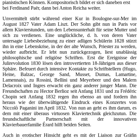
pianistischen Können. Kompositorisch bildet er sich daneben erst
bei Ferdinand Paër, dann bei Anton Reicha weiter.
Unvermittelt stirbt während einer Kur in Boulogne-sur-Mer im
August 1827 Vater Adam Liszt. Der Sohn gibt nun in Paris vor
allem Klavierstunden, um den Lebensunterhalt für seine Mutter und
sich zu verdienen. Eine unglückliche, d. h. von deren Vater
untersagte Liebesbeziehung zu einer adligen Schülerin 1828 stürzt
ihn in eine Lebenskrise, in der der alte Wunsch, Priester zu werden,
wieder aufbricht. Er lebt nun zurückgezogen, liest unablässig
philosophische und religiöse Schriften. Erst die Ereignisse der
Julirevolution 1830 lösen den introvertierten 18-Jährigen aus dieser
Sphäre. Befeuert durch intensive Kontakte zu Schriftstellern (Hugo,
Heine, Balzac, George Sand, Musset, Dumas, Lamartine,
Lamennais), zu Rossini, Bellini und Meyerbeer und den Malern
Delacroix und Ingres erwacht ein ganz anderer junger Mann. Die
Freundschaften zu Hector Berlioz seit Anfang 1831 und zu Frédéric
Chopin seit Anfang 1832 regen ihn ebenso an und fordern ihn
heraus wie der überwältigende Eindruck eines Konzertes von
Niccolò Paganini im April 1832. Von nun an geht es ihm darum, es
dem mit einer überaus virtuosen Klaviertechnik gleichzutun. Die
freundschaftliche Partnerschaft mit der innovativen
Klavierbauerfamilie Érard hilft beiden Seiten.
Auch in erotischer Hinsicht geht es mit der Liaison zur Gräfin