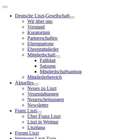
Deutsche Liszt-Gesellschaft
Wir über uns
Vorstand
Kuratorium
Partnerschaften
Ehrenpatrone
Ehrenmitglieder
Mitgliedschaft
Faltblatt
Satzung
Mitgliedschaftsantrag
Mitgliederbereich
Aktuelles
Neues zu Liszt
Veranstaltungen
Neuerscheinungen
Newsletter
Franz Liszt
Über Franz Liszt
Liszt in Weimar
Lisztiana
Forum Liszt
Weimarer Liszt-Tage