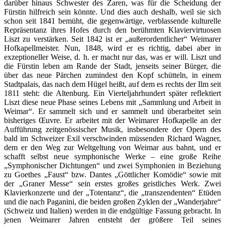
darüber hinaus Schwester des Zaren, was für die Scheidung der
Fürstin hilfreich sein könnte. Und dies auch deshalb, weil sie sich
schon seit 1841 bemüht, die gegenwärtige, verblassende kulturelle
Repräsentanz ihres Hofes durch den berühmten Klaviervirtuosen
Liszt zu verstärken. Seit 1842 ist er „außerordentlicher“ Weimarer
Hofkapellmeister.
Nun, 1848, wird er es richtig, dabei aber in
exzeptioneller Weise, d. h. er macht nur das, was er will. Liszt und
die Fürstin leben am Rande der Stadt, jenseits seiner Bürger, die
über das neue Pärchen zumindest den Kopf schütteln, in einem
Stadtpalais, das nach dem Hügel heißt, auf dem es rechts der Ilm seit
1811 steht: die Altenburg. Ein Vierteljahrhundert später reflektiert
Liszt diese neue Phase seines Lebens mit „Sammlung und Arbeit in
Weimar“. Er sammelt sich und er sammelt und überarbeitet sein
bisheriges Œuvre. Er arbeitet mit der Weimarer Hofkapelle an der
Aufführung zeitgenössischer Musik, insbesondere der Opern des
bald im Schweizer Exil verschwinden müssenden Richard Wagner,
dem er den Weg zur Weltgeltung von Weimar aus bahnt, und er
schafft selbst neue symphonische Werke – eine große Reihe
„Symphonischer Dichtungen“ und zwei Symphonien in Beziehung
zu Goethes „Faust“ bzw. Dantes „Göttlicher Komödie“ sowie mit
der „Graner Messe“ sein erstes großes geistliches Werk. Zwei
Klavierkonzerte und der „Totentanz“, die „transzendenten“ Etüden
und die nach Paganini, die beiden großen Zyklen der „Wanderjahre“
(Schweiz und Italien) werden in die endgültige Fassung gebracht. In
jenen Weimarer Jahren entsteht der größere Teil seines