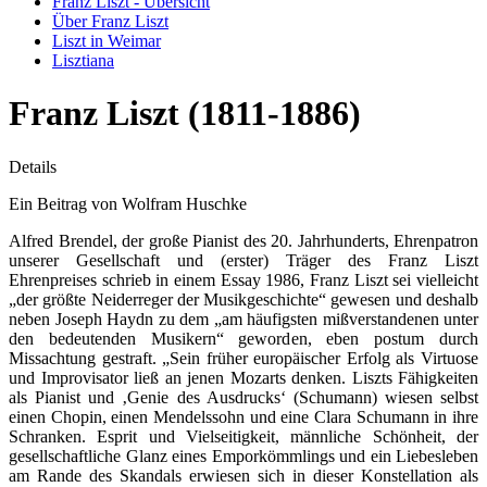
Franz Liszt - Übersicht
Über Franz Liszt
Liszt in Weimar
Lisztiana
Franz Liszt (1811-1886)
Details
Ein Beitrag von Wolfram Huschke
Alfred Brendel, der große Pianist des 20. Jahrhunderts, Ehrenpatron
unserer Gesellschaft und (erster) Träger des Franz Liszt
Ehrenpreises schrieb in einem Essay 1986, Franz Liszt sei vielleicht
„der größte Neiderreger der Musikgeschichte“ gewesen und deshalb
neben Joseph Haydn zu dem „am häufigsten mißverstandenen unter
den bedeutenden Musikern“ geworden, eben postum durch
Missachtung gestraft. „Sein früher europäischer Erfolg als Virtuose
und Improvisator ließ an jenen Mozarts denken. Liszts Fähigkeiten
als Pianist und ‚Genie des Ausdrucks‘ (Schumann) wiesen selbst
einen Chopin, einen Mendelssohn und eine Clara Schumann in ihre
Schranken. Esprit und Vielseitigkeit, männliche Schönheit, der
gesellschaftliche Glanz eines Emporkömmlings und ein Liebesleben
am Rande des Skandals erwiesen sich in dieser Konstellation als