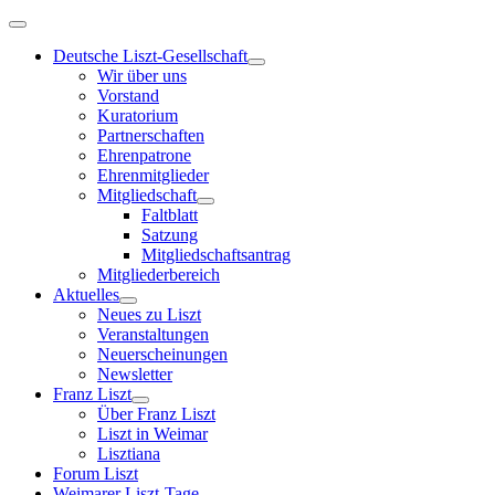
Deutsche Liszt-Gesellschaft
Wir über uns
Vorstand
Kuratorium
Partnerschaften
Ehrenpatrone
Ehrenmitglieder
Mitgliedschaft
Faltblatt
Satzung
Mitgliedschaftsantrag
Mitgliederbereich
Aktuelles
Neues zu Liszt
Veranstaltungen
Neuerscheinungen
Newsletter
Franz Liszt
Über Franz Liszt
Liszt in Weimar
Lisztiana
Forum Liszt
Weimarer Liszt-Tage