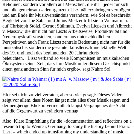
Reliquien, sondern vor allem auf Menschen, die ihr – jeder für sich
und alle gemeinsam – den ›ganzen‹ Liszt näherzubringen vermögen
und am Ende ihr Musikverständnis verändern, wie Sol es beschreibt.
Begleitet von Joe Sabia und Julius Meltzer trifft sie in Weimar u. a.
auf Christoph Stölzl, Gernot Süßmuth, Evelyn Liepsch und Albrecht
v. Massow, die ihr nicht nur Liszts Arbeitsweise, Produktivität und
Neuerungskraft vorstellen, sondern aus unterschiedlichen
Perspektiven auch Franz Liszts zentrale Bedeutung nicht nur für die
musikalische, sondern die gesamte künstlerisch-inellektuelle Welt
des 19. und noch des beginnenden 20 Jahrhunderts
beleuchten. »Liszt verband so viele Komponisten im musikalischen
Ökosystem seiner Zeit, dass ihre Musik unter diesem Gesichtspunkt
einen ganz anderen Sinn für mich ergibt«, sagt Nahre Sol.
Hier sei nicht zu viel verraten, aber so viel gesagt: Dieses Video
zeigt vor allem, dass Noten längst nicht alles über Musik sagen und
der neugierige Blick in vermeintlich längst Vergangenes die Sicht
auf die Gegenwart zu verändern vermag.
Also: Klare Empfehlung für die »documentation and reflections on a
research trip to Weimar, Germany, to study the history behind Franz
Liszt – which ended up transforming my understanding of music