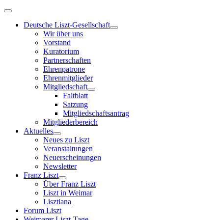
Deutsche Liszt-Gesellschaft
Wir über uns
Vorstand
Kuratorium
Partnerschaften
Ehrenpatrone
Ehrenmitglieder
Mitgliedschaft
Faltblatt
Satzung
Mitgliedschaftsantrag
Mitgliederbereich
Aktuelles
Neues zu Liszt
Veranstaltungen
Neuerscheinungen
Newsletter
Franz Liszt
Über Franz Liszt
Liszt in Weimar
Lisztiana
Forum Liszt
Weimarer Liszt-Tage