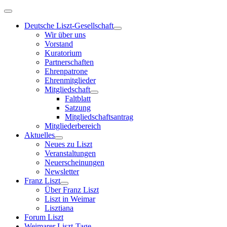
Deutsche Liszt-Gesellschaft
Wir über uns
Vorstand
Kuratorium
Partnerschaften
Ehrenpatrone
Ehrenmitglieder
Mitgliedschaft
Faltblatt
Satzung
Mitgliedschaftsantrag
Mitgliederbereich
Aktuelles
Neues zu Liszt
Veranstaltungen
Neuerscheinungen
Newsletter
Franz Liszt
Über Franz Liszt
Liszt in Weimar
Lisztiana
Forum Liszt
Weimarer Liszt-Tage