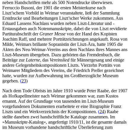
neben Handschriften mehr als 500 Notendrucke überwiesen.
Ferruccio Busoni, der 1901 die ersten Meisterkurse nach
Liszt’schem Vorbild in Weimar veranstaltete, ließ der Sammlung
Erstdrucke und Bearbeitungen Liszt’scher Werke zukommen. Aus
Eduard Lassens Nachlass wurden neben Liszt-Literatur und -
Erstausgaben auch Notenmanuskripte, dabei die von Liszt revidierte
Partiturabschrift der
Graner Messe
von der Hand des Kopisten
Joachim Raff, und mehrere Porträtzeichnungen angekauft. Rosa von
Milde, Weimars brillante Sopranistin der Liszt-Ära, hatte 1905 die
Akten des Neu-Weimar-Vereins aus dem Nachlass ihres Mannes ans
Liszt-Museum übergeben. Dazu gehörten das Fremdenbuch, die
Beiträge zur
Laterne
, das
Vereinslied
für Männergesang und einige
andere Gelegenheitskompositionen Liszts. Vierzehn Porträts von
Weimarer Mitgliedern des Vereins, die Friedrich Preller gezeichnet
hatte, wurden zur Aufbewahrung ins Großherzogliche Museum
gegeben.
(
23)
Nach dem Tode Obrists im Jahre 1910 wurde Peter Raabe, der 1907
als Hofkapellmeister nach Weimar gekommen war, zum Kustos
ernannt. Auf der Grundlage von tausenden im Liszt-Museum
vorgefundenen Dokumenten erarbeitete er eine Biographie Franz
Liszts und ein Werkverzeichnis der Kompositionen.
(
24)
Raabe
stellte daneben zwei handschriftliche Kataloge zusammen. Im
»Manuskripte-Katalog«, angefertigt 1910/11, ist die gesamte damals
im Museum vorhandene handschriftliche Überlieferung zum