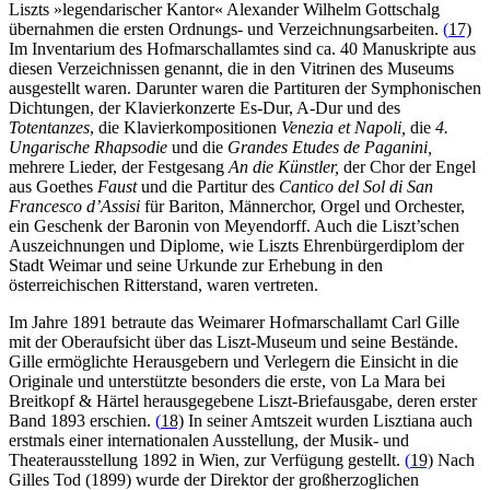
Liszts »legendarischer Kantor« Alexander Wilhelm Gottschalg
übernahmen die ersten Ordnungs- und Verzeichnungsarbeiten.
(
17)
Im Inventarium des Hofmarschallamtes sind ca. 40 Manuskripte aus
diesen Verzeichnissen genannt, die in den Vitrinen des Museums
ausgestellt waren. Darunter waren die Partituren der Symphonischen
Dichtungen, der Klavierkonzerte Es-Dur, A-Dur und des
Totentanzes
, die Klavierkompositionen
Venezia et Napoli,
die
4.
Ungarische Rhapsodie
und die
Grandes Etudes de Paganini,
mehrere Lieder, der Festgesang
An die Künstler,
der Chor der Engel
aus Goethes
Faust
und die Partitur des
Cantico del Sol di San
Francesco d’Assisi
für Bariton, Männerchor, Orgel und Orchester,
ein Geschenk der Baronin von Meyendorff. Auch die Liszt’schen
Auszeichnungen und Diplome, wie Liszts Ehrenbürgerdiplom der
Stadt Weimar und seine Urkunde zur Erhebung in den
österreichischen Ritterstand, waren vertreten
.
Im Jahre 1891 betraute das Weimarer Hofmarschallamt Carl Gille
mit der Oberaufsicht über das Liszt-Museum und seine Bestände.
Gille ermöglichte Herausgebern und Verlegern die Einsicht in die
Originale und unterstützte besonders die erste, von La Mara bei
Breitkopf & Härtel herausgegebene Liszt-Briefausgabe, deren erster
Band 1893 erschien.
(
18)
In seiner Amtszeit wurden Lisztiana auch
erstmals einer internationalen Ausstellung, der Musik- und
Theaterausstellung 1892 in Wien, zur Verfügung gestellt.
(
19)
Nach
Gilles Tod (1899) wurde der Direktor der großherzoglichen