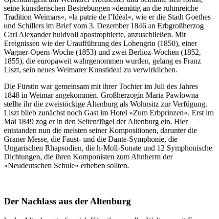
seine künstlerischen Bestrebungen »demütig an die ruhmreiche
Tradition Weimars«, »la patrie de l’Idéal«, wie er die Stadt Goethes
und Schillers im Brief vom 3. Dezember 1846 an Erbgroßherzog
Carl Alexander huldvoll apostrophierte, anzuschließen. Mit
Ereignissen wie der Uraufführung des Lohengrin (1850), einer
Wagner-Opern-Woche (1853) und zwei Berlioz-Wochen (1852,
1855), die europaweit wahrgenommen wurden, gelang es Franz
Liszt, sein neues Weimarer Kunstideal zu verwirklichen.
Die Fürstin war gemeinsam mit ihrer Tochter im Juli des Jahres
1848 in Weimar angekommen. Großherzogin Maria Pawlowna
stellte ihr die zweistöckige Altenburg als Wohnsitz zur Verfügung.
Liszt blieb zunächst noch Gast im Hotel »Zum Erbprinzen«. Erst im
Mai 1849 zog er in den Seitenflügel der Altenburg ein. Hier
entstanden nun die meisten seiner Kompositionen, darunter die
Graner Messe, die Faust- und die Dante-Symphonie, die
Ungarischen Rhapsodien, die h-Moll-Sonate und 12 Symphonische
Dichtungen, die ihren Komponisten zum Ahnherrn der
»Neudeutschen Schule« erheben sollten.
Der Nachlass aus der Altenburg