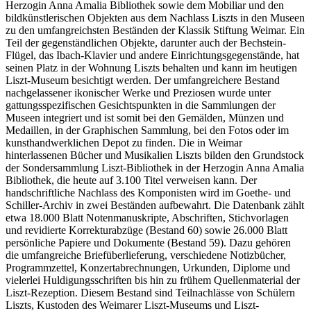
Herzogin Anna Amalia Bibliothek sowie dem Mobiliar und den
bildkünstlerischen Objekten aus dem Nachlass Liszts in den Museen
zu den umfangreichsten Beständen der Klassik Stiftung Weimar. Ein
Teil der gegenständlichen Objekte, darunter auch der Bechstein-
Flügel, das Ibach-Klavier und andere Einrichtungsgegenstände, hat
seinen Platz in der Wohnung Liszts behalten und kann im heutigen
Liszt-Museum besichtigt werden. Der umfangreichere Bestand
nachgelassener ikonischer Werke und Preziosen wurde unter
gattungsspezifischen Gesichtspunkten in die Sammlungen der
Museen integriert und ist somit bei den Gemälden, Münzen und
Medaillen, in der Graphischen Sammlung, bei den Fotos oder im
kunsthandwerklichen Depot zu finden. Die in Weimar
hinterlassenen Bücher und Musikalien Liszts bilden den Grundstock
der Sondersammlung Liszt-Bibliothek in der Herzogin Anna Amalia
Bibliothek, die heute auf 3.100 Titel verweisen kann. Der
handschriftliche Nachlass des Komponisten wird im Goethe- und
Schiller-Archiv in zwei Beständen aufbewahrt. Die Datenbank zählt
etwa 18.000 Blatt Notenmanuskripte, Abschriften, Stichvorlagen
und revidierte Korrekturabzüge (Bestand 60) sowie 26.000 Blatt
persönliche Papiere und Dokumente (Bestand 59). Dazu gehören
die umfangreiche Briefüberlieferung, verschiedene Notizbücher,
Programmzettel, Konzertabrechnungen, Urkunden, Diplome und
vielerlei Huldigungsschriften bis hin zu frühem Quellenmaterial der
Liszt-Rezeption. Diesem Bestand sind Teilnachlässe von Schülern
Liszts, Kustoden des Weimarer Liszt-Museums und Liszt-