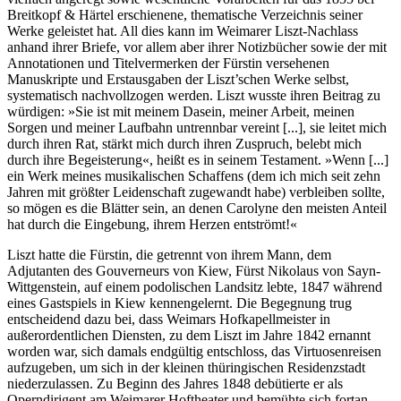
Breitkopf & Härtel erschienene, thematische Verzeichnis seiner
Werke geleistet hat. All dies kann im Weimarer Liszt-Nachlass
anhand ihrer Briefe, vor allem aber ihrer Notizbücher sowie der mit
Annotationen und Titelvermerken der Fürstin versehenen
Manuskripte und Erstausgaben der Liszt’schen Werke selbst,
systematisch nachvollzogen werden. Liszt wusste ihren Beitrag zu
würdigen: »Sie ist mit meinem Dasein, meiner Arbeit, meinen
Sorgen und meiner Laufbahn untrennbar vereint [...], sie leitet mich
durch ihren Rat, stärkt mich durch ihren Zuspruch, belebt mich
durch ihre Begeisterung«, heißt es in seinem Testament. »Wenn [...]
ein Werk meines musikalischen Schaffens (dem ich mich seit zehn
Jahren mit größter Leidenschaft zugewandt habe) verbleiben sollte,
so mögen es die Blätter sein, an denen Carolyne den meisten Anteil
hat durch die Eingebung, ihrem Herzen entströmt!«
Liszt hatte die Fürstin, die getrennt von ihrem Mann, dem
Adjutanten des Gouverneurs von Kiew, Fürst Nikolaus von Sayn-
Wittgenstein, auf einem podolischen Landsitz lebte, 1847 während
eines Gastspiels in Kiew kennengelernt. Die Begegnung trug
entscheidend dazu bei, dass Weimars Hofkapellmeister in
außerordentlichen Diensten, zu dem Liszt im Jahre 1842 ernannt
worden war, sich damals endgültig entschloss, das Virtuosenreisen
aufzugeben, um sich in der kleinen thüringischen Residenzstadt
niederzulassen. Zu Beginn des Jahres 1848 debütierte er als
Operndirigent am Weimarer Hoftheater und bemühte sich fortan,