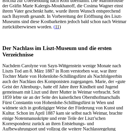
Brichta zur Übersendung nach Rom übernahm. Die Marmorbüste
der Gräfin Marie Kalergis-Moukhanoff, die Cosima Wagner einst
ihrem Vater geschenkt hatte, wurde ihrem Wunsch entsprechend
nach Bayreuth gesandt. In Vorbereitung der Eröffnung des Liszt-
Museums sind diese Kostbarkeiten jedoch bald schon nach Weimar
zurücküberwiesen worden.
(
11)
Der Nachlass im Liszt-Museum und die ersten
Verzeichnisse
Nachdem Carolyne von Sayn-Wittgenstein wenige Monate nach
Liszts Tod am 8. März 1887 in Rom verstorben war, war ihrer
Tochter Marie von Hohenlohe-Schillingsfürst als Nachfolgeerbin
auch der Nachlass des Komponisten zugegangen. Marie, der »gute
Geist der Altenburg«, hatte elf Jahre ihrer Kindheit und Jugend
gemeinsam mit Liszt und ihrer Mutter in Weimar verbracht. Seit
1859 lebte sie an der Seite des kaiserlichen Obersthofmarschalls
Fürst Constantin von Hohenlohe-Schillingsfürst in Wien und
widmete sich in großzügiger Weise der Förderung von Kunst und
Kultur. Schon im April 1887 kam sie selbst nach Weimar, brachte
einige Notenmanuskripte und erste Teile der Liszt’schen
Korrespondenz zurück an ihren Entstehungs- und
Aufbewahrungsort und vollzog die weitere Nachlassregelung