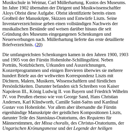
Musikschule in Weimar, Carl Müllerhartung, Kustos des Museums.
Im Jahre 1902 übernahm der Dirigent und Musikwissenschaftler
Aloys Obrist diese Aufgabe. Obrist identifizierte bereits einen
Großteil der Manuskripte, Skizzen und Entwürfe Liszts. Seine
Inventarverzeichnisse geben einen vollständigen Nachweis der
musikalischen Bestände und weisen darüber hinaus die seit
Gründung des Museums eingegangenen Schenkungen und
Neuerwerbungen nach. Müllerhartung lieferte das erste detaillierte
Briefverzeichnis.
(
20)
Die umfangreichsten Schenkungen kamen in den Jahren 1900, 1903
und 1905 von der Fürstin Hohenlohe-Schillingsfürst. Neben
Porträts, Notizbüchern, Urkunden und Auszeichnungen,
Konzertprogrammen und einigen Brevieren überwies sie mehrere
hundert Briefe aus der weltweiten Korrespondenz Liszts mit
Dichtern, Malern, Musikern, Wissenschaftlern und fürstlichen
Persönlichkeiten. Darunter befanden sich Schreiben von Kaiser
Napoleon III., König Ludwig II. von Bayern und Friedrich Wilhelm
IV. von Preußen ebenso wie von George Sand, Hans Christian
Andersen, Karl Klindworth, Camille Saint-Saëns und Kardinal
Gustav von Hohenlohe. Vor allem aber übersandte die Fürstin
eigenhändige Manuskripte der geistlichen Kompositionen Liszts,
darunter Teile des
Stanislaus
-Oratoriums, des
Requiems
für
Männerstimmen, der
Missa choralis,
des
Christus
-Oratoriums, der
Ungarischen Krönungsmesse
und der
Legende der heiligen