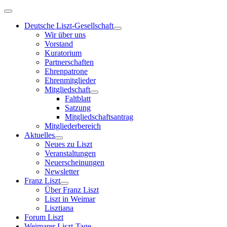
Deutsche Liszt-Gesellschaft
Wir über uns
Vorstand
Kuratorium
Partnerschaften
Ehrenpatrone
Ehrenmitglieder
Mitgliedschaft
Faltblatt
Satzung
Mitgliedschaftsantrag
Mitgliederbereich
Aktuelles
Neues zu Liszt
Veranstaltungen
Neuerscheinungen
Newsletter
Franz Liszt
Über Franz Liszt
Liszt in Weimar
Lisztiana
Forum Liszt
Weimarer Liszt-Tage