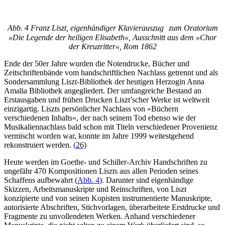
Abb. 4 Franz Liszt, eigenhändiger Klavierauszug zum Oratorium
»Die Legende der heiligen Elisabeth«, Ausschnitt aus dem »Chor
der Kreuzritter«, Rom 1862
Ende der 50er Jahre wurden die Notendrucke, Bücher und
Zeitschriftenbände vom handschriftlichen Nachlass getrennt und als
Sondersammlung Liszt-Bibliothek der heutigen Herzogin Anna
Amalia Bibliothek angegliedert. Der umfangreiche Bestand an
Erstausgaben und frühen Drucken Liszt’scher Werke ist weltweit
einzigartig. Liszts persönlicher Nachlass von »Büchern
verschiedenen Inhalts«, der nach seinem Tod ebenso wie der
Musikaliennachlass bald schon mit Titeln verschiedener Provenienz
vermischt worden war, konnte im Jahre 1999 weitestgehend
rekonstruiert werden.
(
26)
Heute werden im Goethe- und Schiller-Archiv Handschriften zu
ungefähr 470 Kompositionen Liszts aus allen Perioden seines
Schaffens aufbewahrt (
Abb. 4
). Darunter sind eigenhändige
Skizzen, Arbeitsmanuskripte und Reinschriften, von Liszt
konzipierte und von seinen Kopisten instrumentierte Manuskripte,
autorisierte Abschriften, Stichvorlagen, überarbeitete Erstdrucke und
Fragmente zu unvollendeten Werken. Anhand verschiedener