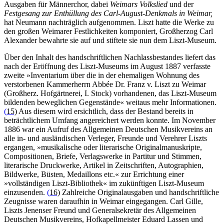
Ausgaben für Männerchor, dabei
Weimars Volkslied
und der
Festgesang zur Enthüllung des Carl-August-Denkmals in Weimar,
hat Neumann nachträglich aufgenommen. Liszt hatte die Werke zu
den großen Weimarer Festlichkeiten komponiert, Großherzog Carl
Alexander bewahrte sie auf und stiftete sie nun dem Liszt-Museum.
Über den Inhalt des handschriftlichen Nachlassbestandes liefert das
nach der Eröffnung des Liszt-Museums im August 1887 verfasste
zweite »Inventarium über die in der ehemaligen Wohnung des
verstorbenen Kammerherrn Abbée Dr. Franz v. Liszt zu Weimar
(Großherz. Hofgärtnerei, I. Stock) vorhandenen, das Liszt-Museum
bildenden beweglichen Gegenstände« weitaus mehr Informationen.
(
15)
Aus diesem wird ersichtlich, dass der Bestand bereits in
beträchtlichem Umfang angereichert werden konnte. Im November
1886 war ein Aufruf des Allgemeinen Deutschen Musikvereins an
alle in- und ausländischen Verleger, Freunde und Verehrer Liszts
ergangen, »musikalische oder literarische Originalmanuskripte,
Compositionen, Briefe, Verlagswerke in Partitur und Stimmen,
literarische Druckwerke, Artikel in Zeitschriften, Autographien,
Bildwerke, Büsten, Medaillons etc.« zur Errichtung einer
»vollständigen Liszt-Bibliothek« im zukünftigen Liszt-Museum
einzusenden.
(
16)
Zahlreiche Originalausgaben und handschriftliche
Zeugnisse waren daraufhin in Weimar eingegangen. Carl Gille,
Liszts Jenenser Freund und Generalsekretär des Allgemeinen
Deutschen Musikvereins, Hofkapellmeister Eduard Lassen und