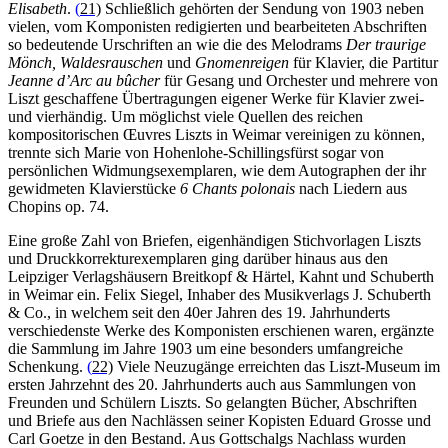
Elisabeth
.
(
21)
Schließlich gehörten der Sendung von 1903 neben
vielen, vom Komponisten redigierten und bearbeiteten Abschriften
so bedeutende Urschriften an wie die des Melodrams
Der traurige
Mönch,
Waldesrauschen
und
Gnomenreigen
für Klavier, die Partitur
Jeanne d’Arc au bûcher
für Gesang und Orchester und mehrere von
Liszt geschaffene Übertragungen eigener Werke für Klavier zwei-
und vierhändig. Um möglichst viele Quellen des reichen
kompositorischen Œuvres Liszts in Weimar vereinigen zu können,
trennte sich Marie von Hohenlohe-Schillingsfürst sogar von
persönlichen Widmungsexemplaren, wie dem Autographen der ihr
gewidmeten Klavierstücke
6 Chants polonais
nach Liedern aus
Chopins op. 74.
Eine große Zahl von Briefen, eigenhändigen Stichvorlagen Liszts
und Druckkorrekturexemplaren ging darüber hinaus aus den
Leipziger Verlagshäusern Breitkopf & Härtel, Kahnt und Schuberth
in Weimar ein. Felix Siegel, Inhaber des Musikverlags J. Schuberth
& Co., in welchem seit den 40er Jahren des 19. Jahrhunderts
verschiedenste Werke des Komponisten erschienen waren, ergänzte
die Sammlung im Jahre 1903 um eine besonders umfangreiche
Schenkung.
(
22)
Viele Neuzugänge erreichten das Liszt-Museum im
ersten Jahrzehnt des 20. Jahrhunderts auch aus Sammlungen von
Freunden und Schülern Liszts. So gelangten Bücher, Abschriften
und Briefe aus den Nachlässen seiner Kopisten Eduard Grosse und
Carl Goetze in den Bestand. Aus Gottschalgs Nachlass wurden