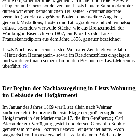
sein Komponierinstrument, gemeint. »Bücher und Noten« sowie
»Papiere und Correspondenzen aus Liszts blauem Salon« (darunter
dürfen wir einen beträchtlichen Teil seiner Notenmanuskripte
vermuten) werden als größere Posten, ohne weitere Angaben,
genannt. Medaillons, Büsten und Lithographien sind zahlenmäßig
erfasst, besonders wertvolle Stücke, wie das Bronzemodell der
Wartburg in Eisenach von 1867, ein Kruzifix oder Liszts
Franziskanerdiplom aus dem Jahre 1856, genauer bezeichnet.
Liszts Nachlass aus seiner ersten Weimarer Zeit blieb viele Jahre
»Hinter dem Heumagazin« sowie im Residenzschloss eingelagert
und wurde erst nach seinem Tod in den Bestand des Liszt-Museums
überführt.
(9)
Der Beginn der Nachlassregelung in Liszts Wohnung
im Gebäude der Hofgärtnerei
Im Januar des Jahres 1869 war Liszt
allein nach Weimar
zurückgekehrt. Er bezog die erste Etage der großherzoglichen
Hofgärtnerei in der Marienstraße 17, die ihm Großherzog Carl
Alexander zur Verfügung gestellt und dessen Gemahlin Sophie
gemeinsam mit den Töchtern liebevoll eingerichtet hatte. »Von
wagnerischem Luxus« erscheint Liszt laut einem Brief an die