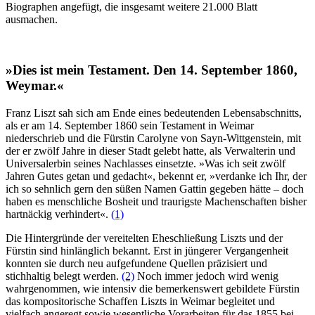
Biographen angefügt, die insgesamt weitere 21.000 Blatt
ausmachen.
»Dies ist mein Testament. Den 14. September 1860,
Weymar.«
Franz Liszt sah sich am Ende eines bedeutenden Lebensabschnitts,
als er am 14. September 1860 sein Testament in Weimar
niederschrieb und die Fürstin Carolyne von Sayn-Wittgenstein, mit
der er zwölf Jahre in dieser Stadt gelebt hatte, als Verwalterin und
Universalerbin seines Nachlasses einsetzte. »Was ich seit zwölf
Jahren Gutes getan und gedacht«, bekennt er, »verdanke ich Ihr, der
ich so sehnlich gern den süßen Namen Gattin gegeben hätte – doch
haben es menschliche Bosheit und traurigste Machenschaften bisher
hartnäckig verhindert«.
(1)
Die Hintergründe der vereitelten Eheschließung Liszts und der
Fürstin sind hinlänglich bekannt. Erst in jüngerer Vergangenheit
konnten sie durch neu aufgefundene Quellen präzisiert und
stichhaltig belegt werden.
(2)
Noch immer jedoch wird wenig
wahrgenommen, wie intensiv die bemerkenswert gebildete Fürstin
das kompositorische Schaffen Liszts in Weimar begleitet und
vielfach angeregt sowie wesentliche Vorarbeiten für das 1855 bei