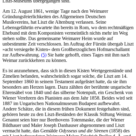
Liszt-Museums übergegangen sind.
Am 12. August 1861, wenige Tage nach den Weimarer
Gründungsfeierlichkeiten des Allgemeinen Deutschen
Musikvereins, hat Liszt die Altenburg verlassen. Seine
Lebensgefährtin erwartete ihn bereits in Rom, wo dem rechtmäßigen
Ehebund mit dem Komponisten vermeintlich nichts mehr im Weg
stehen sollte. Das gemeinsame Weimarer Heim wurde auf
unbestimmte Zeit verschlossen. Im Auftrag der Fürstin übergab Liszt
»acht versiegelte Kisten« dem Großherzoglichen Hofmarschallamt
zur Aufbewahrung.
(5)
Sie hatte gehofft, eines Tages mit ihm nach
Weimar zurückkehren zu können.
Es ist anzunehmen, dass sich in diesen Kisten Wertgegenstände und
Zimelien befanden, wahrscheinlich sogar solche, die Liszt am 14.
September 1860 in seinem Testament aufgelistet hatte, da sie ihm
besonders am Herzen lagen. Dazu zählten der berühmte ungarische
Ehrensäbel von 1840 und das silberne Notenpult, ein Geschenk von
Wiener Verehrern des Pianisten aus dem Jahr 1858. Beides wird seit
1887 im Ungarischen Nationalmuseum Budapest aufbewahrt.
Andere Schätze, die in diesem frühen Dokument festgehalten sind,
gehören heute zu den Liszt-Beständen der Klassik Stiftung Weimar.
Genannt seien hier nur Beethovens Totenmaske, die der Wiener
Bildhauer und Maler Joseph Danhauser abgenommen und Liszt
vermacht hatte, das Gemälde
Odysseus und die Sirenen
(1858) des