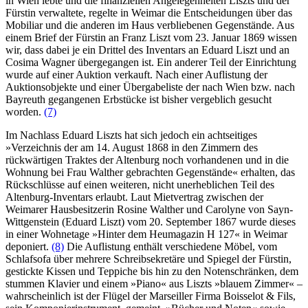
in Wien lebte und die finanziellen Angelegenheiten Liszts und der
Fürstin verwaltete, regelte in Weimar die Entscheidungen über das
Mobiliar und die anderen im Haus verbliebenen Gegenstände. Aus
einem Brief der Fürstin an Franz Liszt vom 23. Januar 1869 wissen
wir, dass dabei je ein Drittel des Inventars an Eduard Liszt und an
Cosima Wagner übergegangen ist. Ein anderer Teil der Einrichtung
wurde auf einer Auktion verkauft. Nach einer Auflistung der
Auktionsobjekte und einer Übergabeliste der nach Wien bzw. nach
Bayreuth gegangenen Erbstücke ist bisher vergeblich gesucht
worden.
(7)
Im Nachlass Eduard Liszts hat sich jedoch ein achtseitiges
»Verzeichnis der am 14. August 1868 in den Zimmern des
rückwärtigen Traktes der Altenburg noch vorhandenen und in die
Wohnung bei Frau Walther gebrachten Gegenstände« erhalten, das
Rückschlüsse auf einen weiteren, nicht unerheblichen Teil des
Altenburg-Inventars erlaubt. Laut Mietvertrag zwischen der
Weimarer Hausbesitzerin Rosine Walther und Carolyne von Sayn-
Wittgenstein (Eduard Liszt) vom 20. September 1867 wurde dieses
in einer Wohnetage »Hinter dem Heumagazin H 127« in Weimar
deponiert.
(8)
Die Auflistung enthält verschiedene Möbel, vom
Schlafsofa über mehrere Schreibsekretäre und Spiegel der Fürstin,
gestickte Kissen und Teppiche bis hin zu den Notenschränken, dem
stummen Klavier und einem »Piano« aus Liszts »blauem Zimmer« –
wahrscheinlich ist der Flügel der Marseiller Firma Boisselot & Fils,