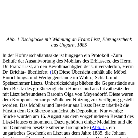
Abb. 1 Tischglocke mit Widmung an Franz Liszt, Ehrengeschenk
aus Ungarn, 1885
In der Hofmarschallamtsakte ist hingegen ein Protokoll »Zum
Behufe der Ausantwortung des Mobilars des Erblassers, des Herrn
Dr. Franz Liszt, an den Bevollmächtigten der Universalerbin, Herrn
Dr. Brichta« überliefert.
(
10)
Diese Übersicht enthält alle Möbel,
Einrichtungs- und Wertgegenstände im Wohn-, Schlaf- und
Speisezimmer Liszts. Unberücksichtigt blieben die Gegenstände aus
dem Besitz des großherzoglichen Hauses und aus Privatbesitz der
mit Liszt befreundeten Baronin Olga von Meyendorff. Diese waren
dem Komponisten zur persönlichen Nutzung zur Verfügung gestellt
worden. Das Mobiliar und Interieur aus Liszts Besitz überließ die
Fürstin dem Großherzog zunächst als Depositum. Nur wenige
Stücke wurden am 16. August aus dem vorgefundenen Bestand des
Liszt-Hauses entnommen. Dazu gehörten einige Medaillen und die
mit Diamanten besetzte silberne Tischglocke (
Abb. 1
), ein
ungarisches Geschenk an Liszt aus dem Jahre 1885, die Johann