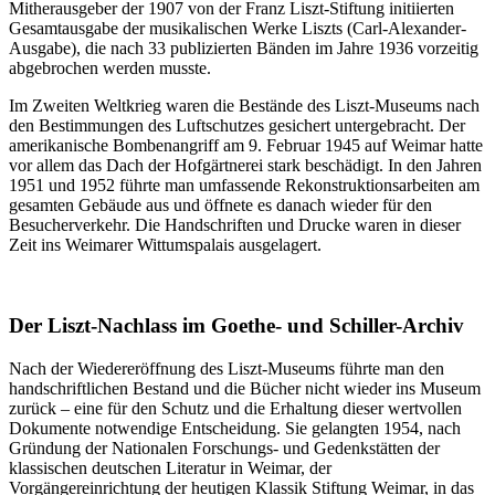
Mitherausgeber der 1907 von der Franz Liszt-Stiftung initiierten
Gesamtausgabe der musikalischen Werke Liszts (Carl-Alexander-
Ausgabe), die nach 33 publizierten Bänden im Jahre 1936 vorzeitig
abgebrochen werden musste.
Im Zweiten Weltkrieg waren die Bestände des Liszt-Museums nach
den Bestimmungen des Luftschutzes gesichert untergebracht. Der
amerikanische Bombenangriff am 9. Februar 1945 auf Weimar hatte
vor allem das Dach der Hofgärtnerei stark beschädigt. In den Jahren
1951 und 1952 führte man umfassende Rekonstruktionsarbeiten am
gesamten Gebäude aus und öffnete es danach wieder für den
Besucherverkehr. Die Handschriften und Drucke waren in dieser
Zeit ins Weimarer Wittumspalais ausgelagert.
Der Liszt-Nachlass im Goethe- und Schiller-Archiv
Nach der Wiedereröffnung des Liszt-Museums führte man den
handschriftlichen Bestand und die Bücher nicht wieder ins Museum
zurück – eine für den Schutz und die Erhaltung dieser wertvollen
Dokumente notwendige Entscheidung. Sie gelangten 1954, nach
Gründung der Nationalen Forschungs- und Gedenkstätten der
klassischen deutschen Literatur in Weimar, der
Vorgängereinrichtung der heutigen Klassik Stiftung Weimar, in das