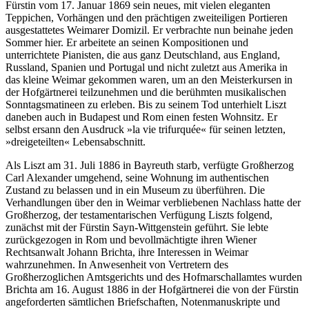
Fürstin vom 17. Januar 1869 sein neues, mit vielen eleganten
Teppichen, Vorhängen und den prächtigen zweiteiligen Portieren
ausgestattetes Weimarer Domizil. Er verbrachte nun beinahe jeden
Sommer hier. Er arbeitete an seinen Kompositionen und
unterrichtete Pianisten, die aus ganz Deutschland, aus England,
Russland, Spanien und Portugal und nicht zuletzt aus Amerika in
das kleine Weimar gekommen waren, um an den Meisterkursen in
der Hofgärtnerei teilzunehmen und die berühmten musikalischen
Sonntagsmatineen zu erleben. Bis zu seinem Tod unterhielt Liszt
daneben auch in Budapest und Rom einen festen Wohnsitz. Er
selbst ersann den Ausdruck »la vie trifurquée« für seinen letzten,
»dreigeteilten« Lebensabschnitt.
Als Liszt am 31. Juli 1886 in Bayreuth starb, verfügte Großherzog
Carl Alexander umgehend, seine Wohnung im authentischen
Zustand zu belassen und in ein Museum zu überführen. Die
Verhandlungen über den in Weimar verbliebenen Nachlass hatte der
Großherzog, der testamentarischen Verfügung Liszts folgend,
zunächst mit der Fürstin Sayn-Wittgenstein geführt. Sie lebte
zurückgezogen in Rom und bevollmächtigte ihren Wiener
Rechtsanwalt Johann Brichta, ihre Interessen in Weimar
wahrzunehmen. In Anwesenheit von Vertretern des
Großherzoglichen Amtsgerichts und des Hofmarschallamtes wurden
Brichta am 16. August 1886 in der Hofgärtnerei die von der Fürstin
angeforderten sämtlichen Briefschaften, Notenmanuskripte und