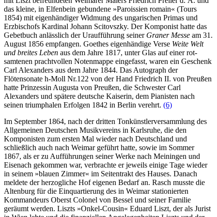
mit Liszt befreundeten Weimarer Malers Friedrich Preller d. Ä. und
das kleine, in Elfenbein gebundene »Paroissien romain« (Tours
1854) mit eigenhändiger Widmung des ungarischen Primas und
Erzbischofs Kardinal Johann Scitovszky. Der Komponist hatte das
Gebetbuch anlässlich der Uraufführung seiner
Graner Messe
am 31.
August 1856 empfangen. Goethes eigenhändige Verse
Weite Welt
und breites Leben
aus dem Jahre 1817, unter Glas auf einer rot-
samtenen prachtvollen Notenmappe eingefasst, waren ein Geschenk
Carl Alexanders aus dem Jahre 1844. Das Autograph der
Flötensonate h-Moll Nr.122 von der Hand Friedrich II. von Preußen
hatte Prinzessin Augusta von Preußen, die Schwester Carl
Alexanders und spätere deutsche Kaiserin, dem Pianisten nach
seinen triumphalen Erfolgen 1842 in Berlin verehrt.
(6)
Im September 1864, nach der dritten Tonkünstlerversammlung des
Allgemeinen Deutschen Musikvereins in Karlsruhe, die den
Komponisten zum ersten Mal wieder nach Deutschland und
schließlich auch nach Weimar geführt hatte, sowie im Sommer
1867, als er zu Aufführungen seiner Werke nach Meiningen und
Eisenach gekommen war, verbrachte er jeweils einige Tage wieder
in seinem »blauen Zimmer« im Seitentrakt des Hauses. Danach
meldete der herzogliche Hof eigenen Bedarf an. Rasch musste die
Altenburg für die Einquartierung des in Weimar stationierten
Kommandeurs Oberst Colonel von Bessel und seiner Familie
geräumt werden. Liszts »Onkel-Cousin« Eduard Liszt, der als Jurist