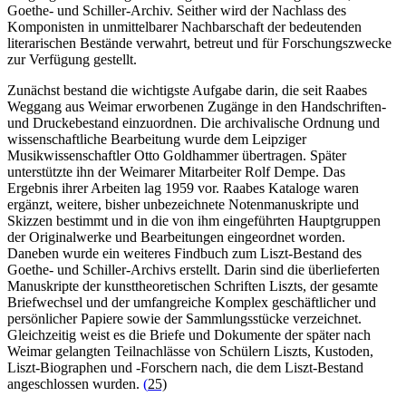
Goethe- und Schiller-Archiv. Seither wird der Nachlass des
Komponisten in unmittelbarer Nachbarschaft der bedeutenden
literarischen Bestände verwahrt, betreut und für Forschungszwecke
zur Verfügung gestellt.
Zunächst bestand die wichtigste Aufgabe darin, die seit Raabes
Weggang aus Weimar erworbenen Zugänge in den Handschriften-
und Druckebestand einzuordnen. Die archivalische Ordnung und
wissenschaftliche Bearbeitung wurde dem Leipziger
Musikwissenschaftler Otto Goldhammer übertragen. Später
unterstützte ihn der Weimarer Mitarbeiter Rolf Dempe. Das
Ergebnis ihrer Arbeiten lag 1959 vor. Raabes Kataloge waren
ergänzt, weitere, bisher unbezeichnete Notenmanuskripte und
Skizzen bestimmt und in die von ihm eingeführten Hauptgruppen
der Originalwerke und Bearbeitungen eingeordnet worden.
Daneben wurde ein weiteres Findbuch zum Liszt-Bestand des
Goethe- und Schiller-Archivs erstellt. Darin sind die überlieferten
Manuskripte der kunsttheoretischen Schriften Liszts, der gesamte
Briefwechsel und der umfangreiche Komplex geschäftlicher und
persönlicher Papiere sowie der Sammlungsstücke verzeichnet.
Gleichzeitig weist es die Briefe und Dokumente der später nach
Weimar gelangten Teilnachlässe von Schülern Liszts, Kustoden,
Liszt-Biographen und -Forschern nach, die dem Liszt-Bestand
angeschlossen wurden.
(
25)