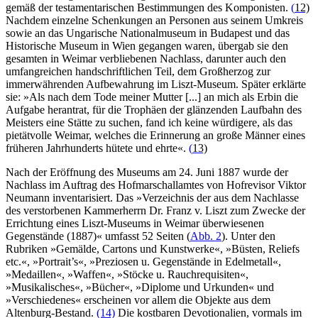
gemäß der testamentarischen Bestimmungen des Komponisten.
(
12)
Nachdem einzelne Schenkungen an Personen aus seinem Umkreis
sowie an das Ungarische Nationalmuseum in Budapest und das
Historische Museum in Wien gegangen waren, übergab sie den
gesamten in Weimar verbliebenen Nachlass, darunter auch den
umfangreichen handschriftlichen Teil, dem Großherzog zur
immerwährenden Aufbewahrung im Liszt-Museum. Später erklärte
sie: »Als nach dem Tode meiner Mutter [...] an mich als Erbin die
Aufgabe herantrat, für die Trophäen der glänzenden Laufbahn des
Meisters eine Stätte zu suchen, fand ich keine würdigere, als das
pietätvolle Weimar, welches die Erinnerung an große Männer eines
früheren Jahrhunderts hütete und ehrte«.
(
13)
Nach der Eröffnung des Museums am 24. Juni 1887 wurde der
Nachlass im Auftrag des Hofmarschallamtes von Hofrevisor Viktor
Neumann inventarisiert. Das »Verzeichnis der aus dem Nachlasse
des verstorbenen Kammerherrn Dr. Franz v. Liszt zum Zwecke der
Errichtung eines Liszt-Museums in Weimar überwiesenen
Gegenstände (1887)« umfasst 52 Seiten (
Abb. 2
). Unter den
Rubriken »Gemälde, Cartons und Kunstwerke«, »Büsten, Reliefs
etc.«, »Portrait’s«, »Preziosen u. Gegenstände in Edelmetall«,
»Medaillen«, »Waffen«, »Stöcke u. Rauchrequisiten«,
»Musikalisches«, »Bücher«, »Diplome und Urkunden« und
»Verschiedenes« erscheinen vor allem die Objekte aus dem
Altenburg-Bestand.
(14)
Die kostbaren Devotionalien, vormals im