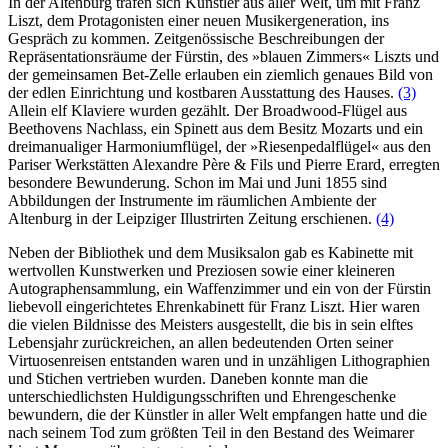
In der Altenburg trafen sich Künstler aus aller Welt, um mit Franz
Liszt, dem Protagonisten einer neuen Musikergeneration, ins
Gespräch zu kommen. Zeitgenössische Beschreibungen der
Repräsentationsräume der Fürstin, des »blauen Zimmers« Liszts und
der gemeinsamen Bet-Zelle erlauben ein ziemlich genaues Bild von
der edlen Einrichtung und kostbaren Ausstattung des Hauses.
(3)
Allein elf Klaviere wurden gezählt. Der Broadwood-Flügel aus
Beethovens Nachlass, ein Spinett aus dem Besitz Mozarts und ein
dreimanualiger Harmoniumflügel, der »Riesenpedalflügel« aus den
Pariser Werkstätten Alexandre Père & Fils und Pierre Erard, erregten
besondere Bewunderung. Schon im Mai und Juni 1855 sind
Abbildungen der Instrumente im räumlichen Ambiente der
Altenburg in der Leipziger Illustrirten Zeitung erschienen.
(4)
Neben der Bibliothek und dem Musiksalon gab es Kabinette mit
wertvollen Kunstwerken und Preziosen sowie einer kleineren
Autographensammlung, ein Waffenzimmer und ein von der Fürstin
liebevoll eingerichtetes Ehrenkabinett für Franz Liszt. Hier waren
die vielen Bildnisse des Meisters ausgestellt, die bis in sein elftes
Lebensjahr zurückreichen, an allen bedeutenden Orten seiner
Virtuosenreisen entstanden waren und in unzähligen Lithographien
und Stichen vertrieben wurden. Daneben konnte man die
unterschiedlichsten Huldigungsschriften und Ehrengeschenke
bewundern, die der Künstler in aller Welt empfangen hatte und die
nach seinem Tod zum größten Teil in den Bestand des Weimarer